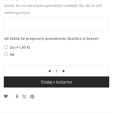
barve, bo za notranjost uporabljen svetlejši les, da se vidi
temna gravura.
Ali želite še preprosto pravokotno škatlico iz breze?
Da
(+
1,00
€
)
Ne
Dodaj v košarico