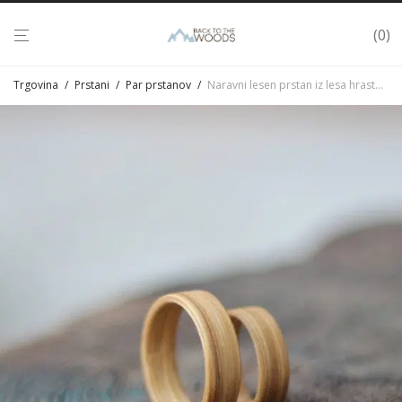
0
Trgovina
/
Prstani
/
Par prstanov
/
Naravni lesen prstan iz lesa hrasta – par