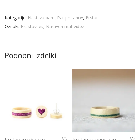
Kategorije:
Nakit za pare
,
Par prstanov
,
Prstani
Oznaki:
Hrastov les
,
Naraven mat videz
Podobni izdelki
Prstan in uhani iz
Prstan iz javorja in