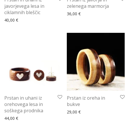
javorjevega lesa in
zelenega marmorja
ciklamnih bleščic
36,00
€
40,00
€
Prstan in uhani iz
Prstan iz oreha in
orehovega lesa in
bukve
soškega prodnika
29,00
€
44,00
€