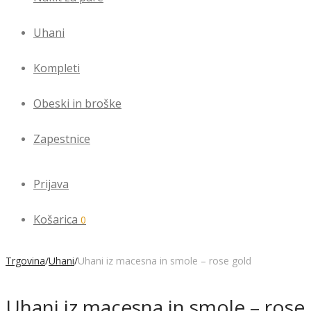
Uhani
Kompleti
Obeski in broške
Zapestnice
Prijava
Košarica
0
Trgovina
/
Uhani
/
Uhani iz macesna in smole – rose gold
Uhani iz macesna in smole – rose