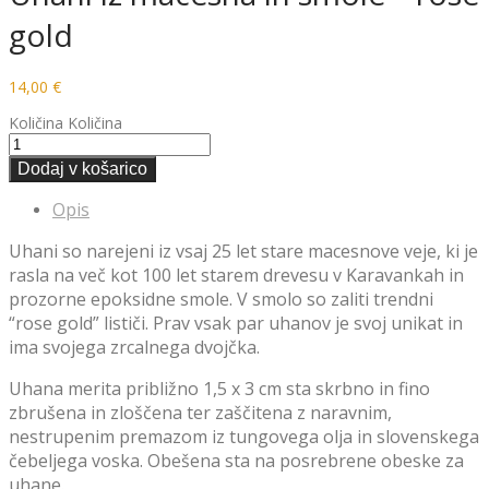
gold
14,00
€
Količina
Količina
Dodaj v košarico
Opis
Uhani so narejeni iz vsaj 25 let stare macesnove veje, ki je
rasla na več kot 100 let starem drevesu v Karavankah in
prozorne epoksidne smole. V smolo so zaliti trendni
“rose gold” lističi. Prav vsak par uhanov je svoj unikat in
ima svojega zrcalnega dvojčka.
Uhana merita približno 1,5 x 3 cm sta skrbno in fino
zbrušena in zloščena ter zaščitena z naravnim,
nestrupenim premazom iz tungovega olja in slovenskega
čebeljega voska. Obešena sta na posrebrene obeske za
uhane.