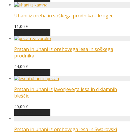
izdelek
ima
več
Uhani iz oreha in soškega prodnika – krogec
različic.
Možnosti
11,00
€
lahko
Prilagodi izdelek
izberete
na
strani
Prstan in uhani iz orehovega lesa in soškega
izdelka
prodnika
44,00
€
Prilagodi izdelek
Prstan in uhani iz javorjevega lesa in ciklamnih
bleščic
40,00
€
Prilagodi izdelek
Prstan in uhani iz orehovega lesa in Swarovski