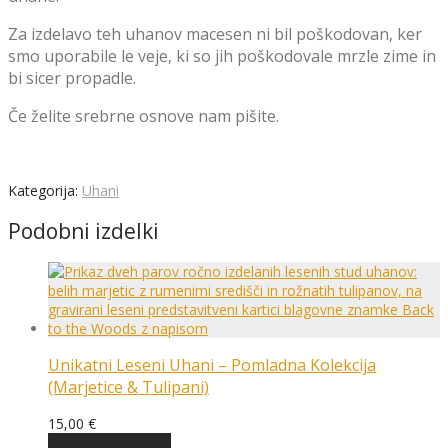
Za izdelavo teh uhanov macesen ni bil poškodovan, ker
smo uporabile le veje, ki so jih poškodovale mrzle zime in
bi sicer propadle.
Če želite srebrne osnove nam pišite.
Kategorija:
Uhani
Podobni izdelki
Unikatni Leseni Uhani – Pomladna Kolekcija
(Marjetice & Tulipani)
15,00
€
Ta
Prilagodi izdelek