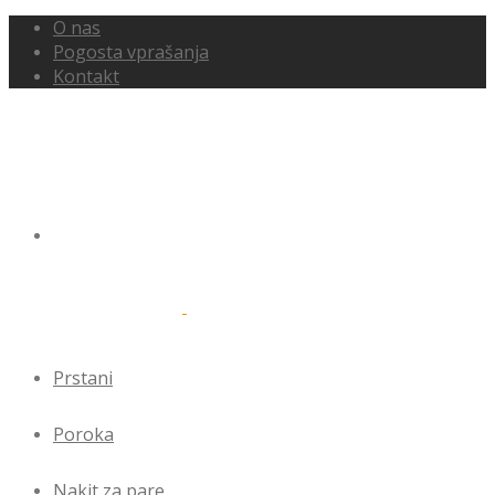
O nas
Pogosta vprašanja
Kontakt
Prstani
Poroka
Nakit za pare