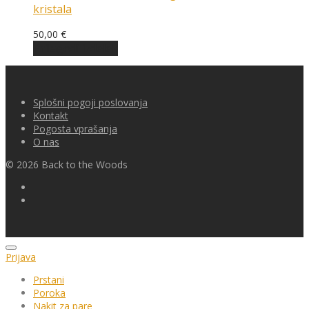
kristala
50,00
€
Prilagodi izdelek
Splošni pogoji poslovanja
Kontakt
Pogosta vprašanja
O nas
©
2026
Back to the Woods
Prijava
Prstani
Poroka
Nakit za pare